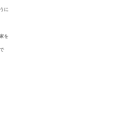
うに
家を
で
）