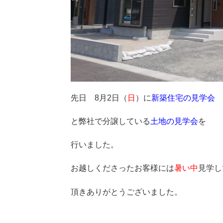
先日 8月2日（
日
）に
新築住宅の見学会
と弊社で分譲している
土地の見学会
を
行いました。
お越しくださったお客様には
暑い中
見学し
頂きありがとうございました。