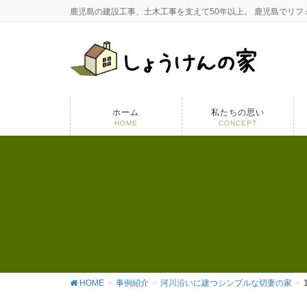
鹿児島の建設工事、土木工事を支えて50年以上。 鹿児島でリ
ホーム
私たちの思い
HOME
CONCEPT
HOME
事例紹介
河川沿いに建つシンプルな切妻の家