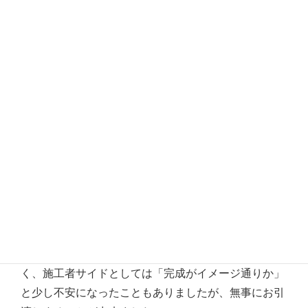
当初よりお客様の要望が明確で早い段階で完成イメー
ジが想像できた家です。
お仕事が忙しくなかなか現場に足を運ぶことが難し
く、施工者サイドとしては「完成がイメージ通りか」
と少し不安になったこともありましたが、無事にお引